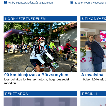
Villák, legendák: időutazás a Balatonon
Ezüstöt nyert a Kodolányi
KÖRNYEZETVÉDELEM
ÚTIKÖNYVEK
90 km bicajozás a Börzsönyben
A tavalyinál
Egy politikus fontosnak tartotta, hogy beszédet
Többen költenek 
mondjon
PÉNZTÁRCA
RECIKLI