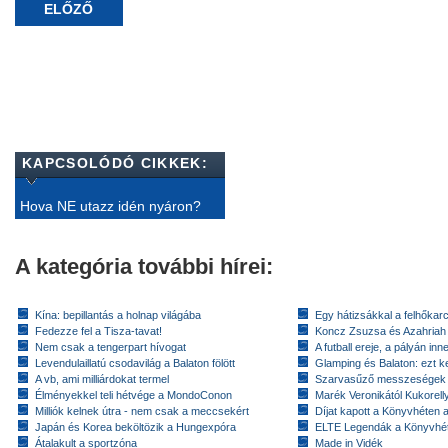
ELŐZŐ
KAPCSOLÓDÓ CIKKEK:
Hova NE utazz idén nyáron?
A kategória további hírei:
Kína: bepillantás a holnap világába
Egy hátizsákkal a felhőkarc
Fedezze fel a Tisza-tavat!
Koncz Zsuzsa és Azahriah
Nem csak a tengerpart hívogat
A futball ereje, a pályán inn
Levendulaillatú csodavilág a Balaton fölött
Glamping és Balaton: ezt ke
A vb, ami milliárdokat termel
Szarvasűző messzeségek
Élményekkel teli hétvége a MondoConon
Marék Veronikától Kukorell
Milliók kelnek útra - nem csak a meccsekért
Díjat kapott a Könyvhéten
Japán és Korea beköltözik a Hungexpóra
ELTE Legendák a Könyvhé
Átalakult a sportzóna
Made in Vidék