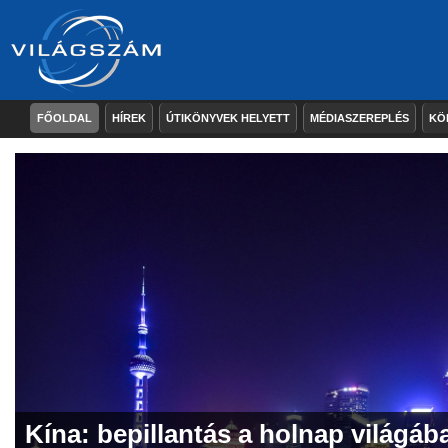
FŐOLDAL
HÍREK
ÚTIKÖNYVEK HELYETT
MÉDIASZEREPLÉS
KÖ
Kína: bepillantás a holnap világáb