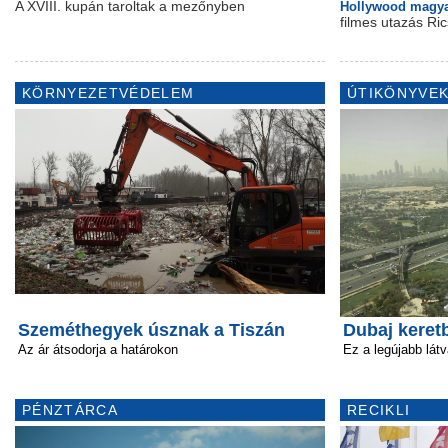
A XVIII. kupán taroltak a mezőnyben
Hollywood magya
filmes utazás Ri
KÖRNYEZETVÉDELEM
ÚTIKÖNYVEK
Szeméthegyek úsznak a Tiszán
Dubaj keretb
Az ár átsodorja a határokon
Ez a legújabb lát
PÉNZTÁRCA
RECIKLI