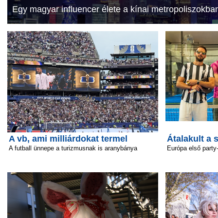
Egy magyar influencer élete a kínai metropoliszokba
A vb, ami milliárdokat termel
Átalakult a 
A futball ünnepe a turizmusnak is aranybánya
Európa első party-