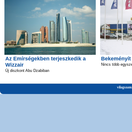
Az Emírségekben terjeszkedik a
Bekeményít
Wizzair
Nincs több egysz
Új diszkont Abu Dzabiban
vilagszam