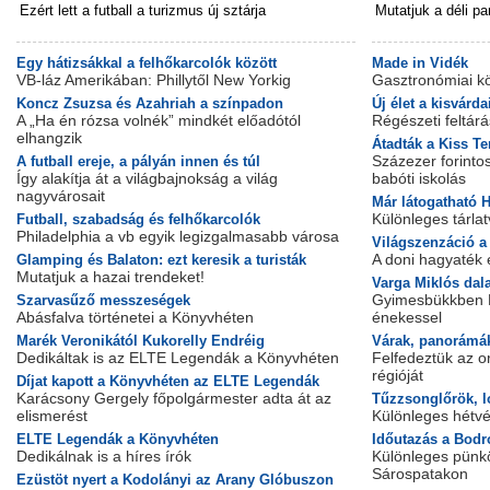
Ezért lett a futball a turizmus új sztárja
Mutatjuk a déli par
Egy hátizsákkal a felhőkarcolók között
Made in Vidék
VB-láz Amerikában: Phillytől New Yorkig
Gasztronómiai kö
Koncz Zsuzsa és Azahriah a színpadon
Új élet a kisvárda
A „Ha én rózsa volnék” mindkét előadótól
Régészeti feltár
elhangzik
​Átadták a Kiss Te
Százezer forinto
A futball ereje, a pályán innen és túl
Így alakítja át a világbajnokság a világ
babóti iskolás
nagyvárosait
Már látogatható H
Különleges tárla
Futball, szabadság és felhőkarcolók
Philadelphia a vb egyik legizgalmasabb városa
​Világszenzáció 
A doni hagyaték e
Glamping és Balaton: ezt keresik a turisták
Mutatjuk a hazai trendeket!
Varga Miklós dal
Gyimesbükkben Lu
Szarvasűző messzeségek
Abásfalva történetei a Könyvhéten
énekessel
Marék Veronikától Kukorelly Endréig
Várak, panorámá
Dedikáltak is az ELTE Legendák a Könyvhéten
Felfedeztük az o
régióját
Díjat kapott a Könyvhéten az ELTE Legendák
Karácsony Gergely főpolgármester adta át az
Tűzzsonglőrök, l
elismerést
Különleges hétv
ELTE Legendák a Könyvhéten
Időutazás a Bodr
Dedikálnak is a híres írók
Különleges pünk
Sárospatakon
Ezüstöt nyert a Kodolányi az Arany Glóbuszon