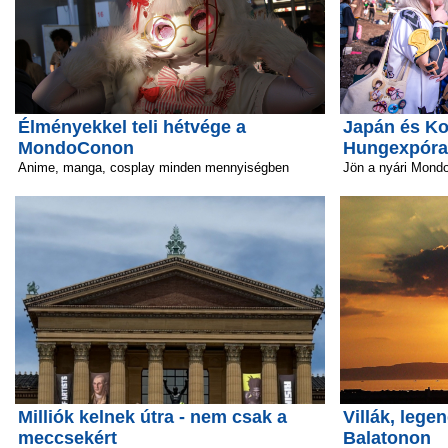
Élményekkel teli hétvége a
Japán és Ko
MondoConon
Hungexpóra
Anime, manga, cosplay minden mennyiségben
Jön a nyári Mond
Milliók kelnek útra - nem csak a
Villák, lege
meccsekért
Balatonon