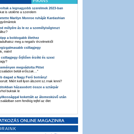
PIKÁNS
 voltak a legnagyobb szerelmek 2023-ban
kat is utolérte a szerelem
retette Marilyn Monroe ruháját Kardashian
 gyémántok
ked mélyére ás le ez a személyiségteszt
llsz?
i tipp a boldogabb élethez
adulhatsz meg a negatív érzelmektől
legizgalmasabb csillagjegy
k, miért!
3 csillagjegy őrjítően érzéki és szexi
vagy?
e keményen megvádolta Pittet
 családon belüli erőszak…”
bb dagad a Nagy Feró botrány!
orult: Miért kell ilyen álszent sz.rnak lenni?
 titokban házasodott össze a sztárpár
hol buktak le
yilkossággal kokettált az álomesküvő után
 családban sem fenékig tejfel az élet
ORAINK