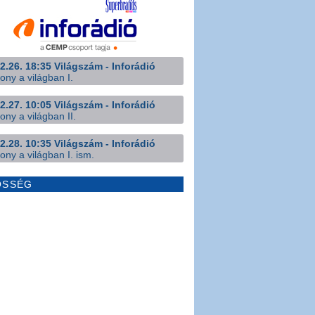
2.26. 18:35 Világszám - Inforádió
ony a világban I.
2.27. 10:05 Világszám - Inforádió
ony a világban II.
2.28. 10:35 Világszám - Inforádió
ony a világban I. ism.
ÖSSÉG