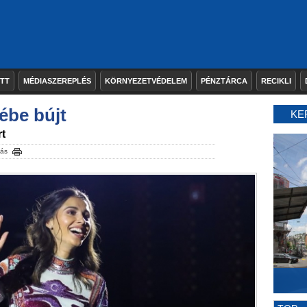
ETT
MÉDIASZEREPLÉS
KÖRNYEZETVÉDELEM
PÉNZTÁRCA
RECIKLI
ébe bújt
KE
rt
tás