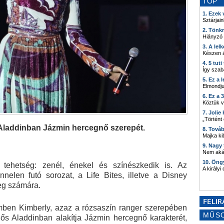
TOP
1. Ezek
Sztárjain
2. Tönk
Hiányzó
3. A lel
Készen á
4. 5 tut
Így szab
5. Ez a 
Elmondju
6. Ez a 
Köztük 
7. Joli
„Történt
Aladdinban Jázmin hercegnő szerepét.
8. Tová
Majka kib
9. Nagy
Nem akár
10. Öng
 tehetség: zenél, énekel és színészkedik is. Az
A királyi
nelen futó sorozat, a Life Bites, illetve a Disney
eg számára.
ben Kimberly, azaz a rózsaszín ranger szerepében
MŰS
lős Aladdinban alakítja Jázmin hercegnő karakterét,