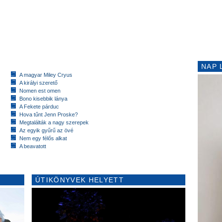
NAP 
A magyar Miley Cryus
A királyi szerető
Nomen est omen
Bono kisebbik lánya
A Fekete párduc
Hova tűnt Jenn Proske?
Megtalálták a nagy szerepek
Az egyik gyűrű az övé
Nem egy félős alkat
A beavatott
ÚTIKÖNYVEK HELYETT