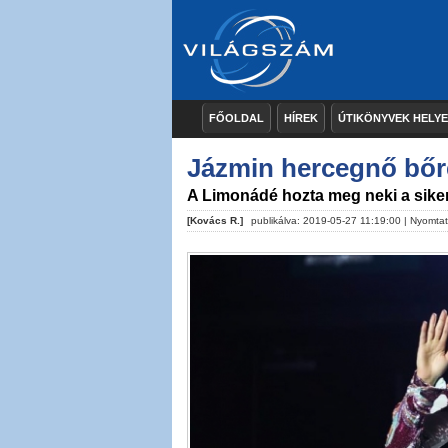
FŐOLDAL
HÍREK
ÚTIKÖNYVEK HELY
Jázmin hercegnő bőr
A Limonádé hozta meg neki a sike
[Kovács R.]
publikálva: 2019-05-27 11:19:00 |
Nyomta