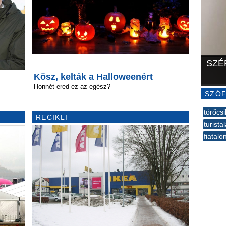
SZÉ
Kösz, kelták a Halloweenért
Honnét ered ez az egész?
SZÓF
törőcsi
RECIKLI
turista
fiatalo
--