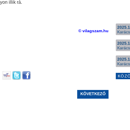
on illik rá.
2025.1
© vilagszam.hu
Karács
2025.1
Karács
2025.1
Karács
KÖZ
KÖVETKEZŐ