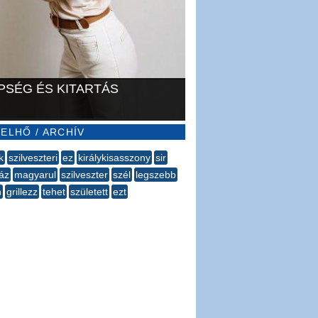
PSÉG ÉS KITARTÁS
ELHŐ / ARCHÍV
k
szilveszteri
ez
királykisasszony
sir
láz
magyarul
szilveszter
szél
legszebb
n
grillezz
tehet
született
ezt