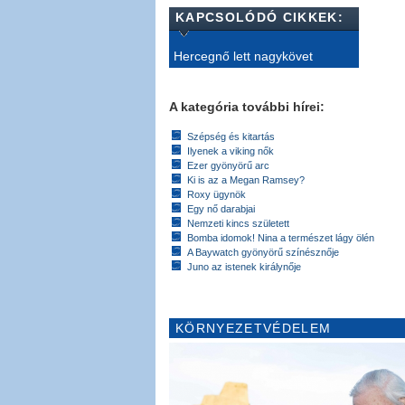
KAPCSOLÓDÓ CIKKEK:
Hercegnő lett nagykövet
A kategória további hírei:
Szépség és kitartás
Ilyenek a viking nők
Ezer gyönyörű arc
Ki is az a Megan Ramsey?
Roxy ügynök
Egy nő darabjai
Nemzeti kincs született
Bomba idomok! Nina a természet lágy ölén
A Baywatch gyönyörű színésznője
Juno az istenek királynője
KÖRNYEZETVÉDELEM