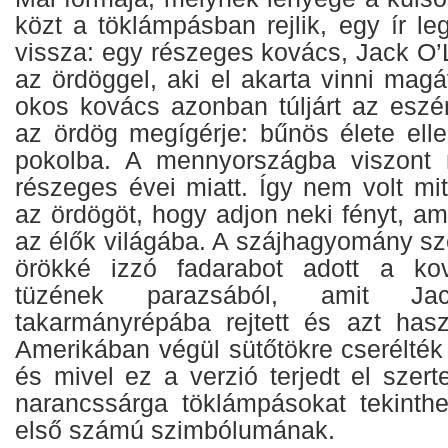
közt a töklámpásban rejlik, egy ír l
vissza: egy részeges kovács, Jack O’L
az ördöggel, aki el akarta vinni mag
okos kovács azonban túljárt az eszén
az ördög megígérje: bűnös élete ell
pokolba. A mennyországba viszont
részeges évei miatt. Így nem volt mi
az ördögöt, hogy adjon neki fényt, ami
az élők világába. A szájhagyomány sz
örökké izzó fadarabot adott a ko
tüzének parazsából, amit Ja
takarmányrépába rejtett és azt has
Amerikában végül sütőtökre cserélték
és mivel ez a verzió terjedt el szer
narancssárga töklámpásokat tekinth
első számú szimbólumának.