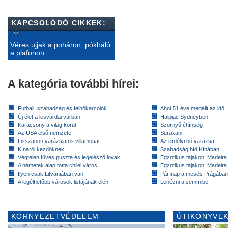
KAPCSOLÓDÓ CIKKEK:
Véres ujjak a poháron, pókháló
a plafonon
A kategória további hírei:
Futball, szabadság és felhőkarcolók
Ahol 51 éve megállt az idő
Új élet a kisvárdai várban
Halpiac Sydneyben
Karácsony a világ körül
Szörnyű éhínség
Az USA első nemzete
Suraxani
Lisszabon varázslatos villamosai
Az erdélyi hó varázsa
Kínáról kezdőknek
Szabadság híd Kínában
Végtelen füves puszta és legelésző lovak
Egzotikus tájakon: Madeira 
A németek alapította chilei város
Egzotikus tájakon: Madeira 
Ilyen csak Litvániában van
Pár nap a mesés Prágában
A legélhetőbb városok listájának élén
Lenézni a semmibe
KÖRNYEZETVÉDELEM
ÚTIKÖNYVEK