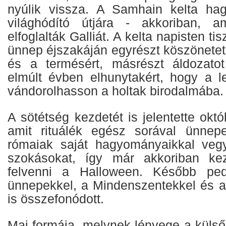
nyúlik vissza. A Samhain kelta hag
világhódító útjára - akkoriban, 
elfoglalták Galliát. A kelta napisten ti
ünnep éjszakáján egyrészt köszönetet
és a termésért, másrészt áldozato
elmúlt évben elhunytakért, hogy a le
vándorolhasson a holtak birodalmába.
A sötétség kezdetét is jelentette októ
amit rituálék egész sorával ünnepe
rómaiak saját hagyományaikkal vegy
szokásokat, így már akkoriban kez
felvenni a Halloween. Később ped
ünnepekkel, a Mindenszentekkel és a 
is összefonódott.
Mai formája, melynek lényege a külső