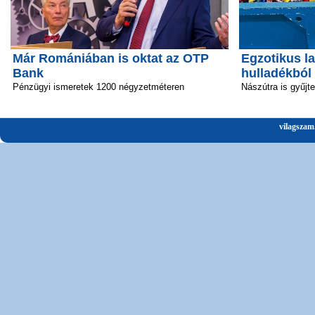
Már Romániában is oktat az OTP
Egzotikus la
Bank
hulladékból
Pénzügyi ismeretek 1200 négyzetméteren
Nászútra is gyűjt
vilagszam