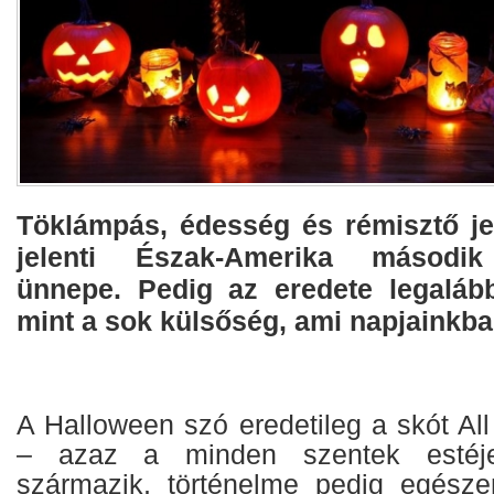
Töklámpás, édesség és rémisztő j
jelenti Észak-Amerika második
ünnepe. Pedig az eredete legaláb
mint a sok külsőség, ami napjainkba
A Halloween szó eredetileg a skót Al
– azaz a minden szentek estéje
származik, történelme pedig egésze