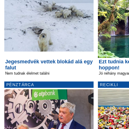
Jegesmedvék vettek blokád alá egy
Ezt tudnia k
falut
hoppon!
Nem tudnak élelmet találni
Jó néhány magyar
PÉNZTÁRCA
RECIKLI