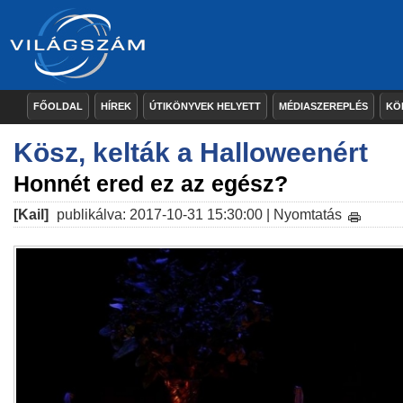
FŐOLDAL
HÍREK
ÚTIKÖNYVEK HELYETT
MÉDIASZEREPLÉS
KÖ
Kösz, kelták a Halloweenért
Honnét ered ez az egész?
[Kail]
publikálva: 2017-10-31 15:30:00 |
Nyomtatás