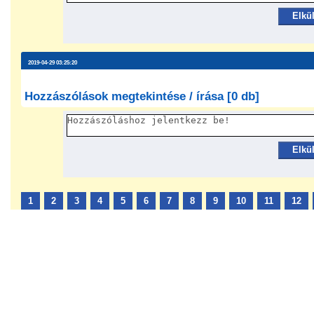
Elkü
2019-04-29 03:25:20
Hozzászólások megtekintése / írása [0 db]
Elkü
1
2
3
4
5
6
7
8
9
10
11
12