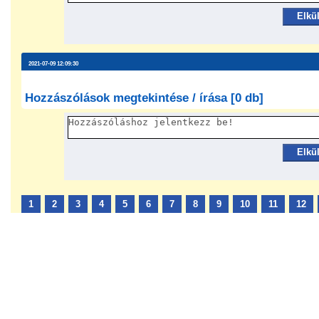
Elkü
2021-07-09 12:09:30
Hozzászólások megtekintése / írása [0 db]
Elkü
1
2
3
4
5
6
7
8
9
10
11
12