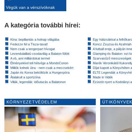
Végük van a vérszívóknak
A kategória további hírei:
Kína: bepillantás a holnap világába
Egy hátizsákkal a felhőkarc
Fedezze fel a Tisza-tavat!
Koncz Zsuzsa és Azahriah
Nem csak a tengerpart hívogat
A futball ereje, a pályán inn
Levendulaillatú csodavilág a Balaton fölött
Glamping és Balaton: ezt ke
A vb, ami milliárdokat termel
Szarvasűző messzeségek
Élményekkel teli hétvége a MondoConon
Marék Veronikától Kukorell
Milliók kelnek útra - nem csak a meccsekért
Díjat kapott a Könyvhéten
Japán és Korea beköltözik a Hungexpóra
ELTE Legendák a Könyvhé
Átalakult a sportzóna
Made in Vidék
Villák, legendák: időutazás a Balatonon
Ezüstöt nyert a Kodolányi
KÖRNYEZETVÉDELEM
ÚTIKÖNYVEK