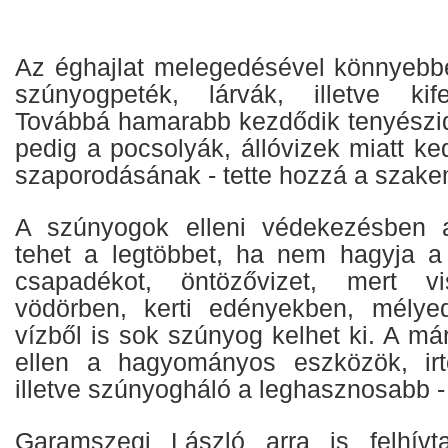
Az éghajlat melegedésével könnyebbe
szúnyogpeték, lárvák, illetve kife
Továbbá hamarabb kezdődik tenyészi
pedig a pocsolyák, állóvizek miatt k
szaporodásának - tette hozzá a szake
A szúnyogok elleni védekezésben 
tehet a legtöbbet, ha nem hagyja a
csapadékot, öntözővizet, mert vi
vödörben, kerti edényekben, mélye
vízből is sok szúnyog kelhet ki. A má
ellen a hagyományos eszközök, irtó
illetve szúnyogháló a leghasznosabb -
Garamszegi László arra is felhívt