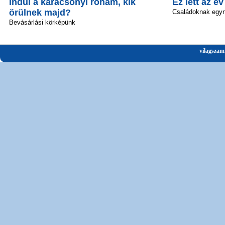
Indul a karácsonyi roham, kik
Ez lett az é
örülnek majd?
Családoknak egyn
Bevásárlási körképünk
vilagszam