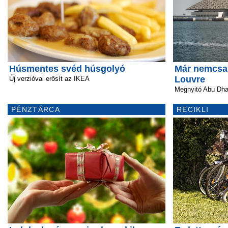
Húsmentes svéd húsgolyó
Már nemcsa
Louvre
Új verzióval erősít az IKEA
Megnyitó Abu Dha
PÉNZTÁRCA
RECIKLI