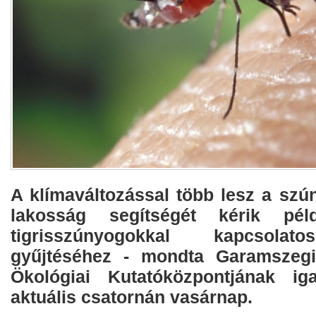
A klímaváltozással több lesz a szú
lakosság segítségét kérik pél
tigrisszúnyogokkal kapcsolat
gyűjtéséhez - mondta Garamszeg
Ökológiai Kutatóközpontjának i
aktuális csatornán vasárnap.