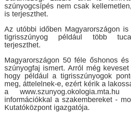
szúnyogcsípés nem csak kellemetlen
is terjeszthet.
Az utóbbi időben Magyarországon is 
tigrisszúnyog például több tuca
terjeszthet.
Magyarországon 50 féle őshonos és 3
szúnyogfaj ismert. Arról még keveset
hogy például a tigrisszúnyogok pont
meg, áttelelnek-e, ezért kérik a lakoss
a www.szunyog.okologia.mta.hu 
információkkal a szakembereket - mo
Kutatóközpont igazgatója.