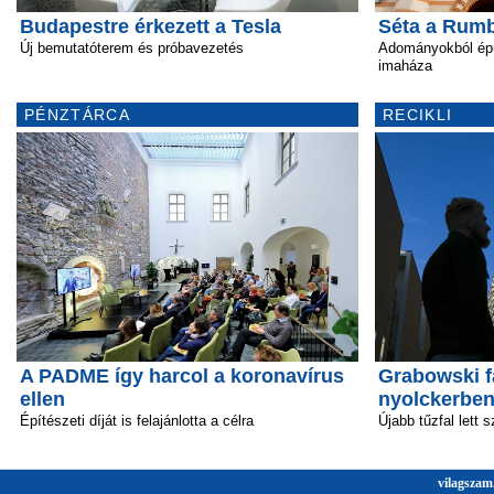
Budapestre érkezett a Tesla
Séta a Rum
Új bemutatóterem és próbavezetés
Adományokból épü
imaháza
PÉNZTÁRCA
RECIKLI
A PADME így harcol a koronavírus
Grabowski f
ellen
nyolckerbe
Építészeti díját is felajánlotta a célra
Újabb tűzfal lett 
vilagszam