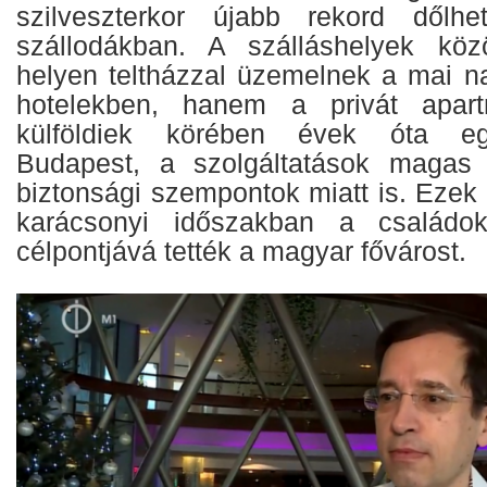
szilveszterkor újabb rekord dől
szállodákban. A szálláshelyek köz
helyen teltházzal üzemelnek a mai 
hotelekben, hanem a privát apar
külföldiek körében évek óta eg
Budapest, a szolgáltatások magas
biztonsági szempontok miatt is. Ezek
karácsonyi időszakban a családo
célpontjává tették a magyar fővárost.