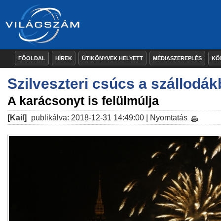
FŐOLDAL
HÍREK
ÚTIKÖNYVEK HELYETT
MÉDIASZEREPLÉS
KÖ
Szilveszteri csúcs a szállodá
A karácsonyt is felülmúlja
[Kail]
publikálva: 2018-12-31 14:49:00 |
Nyomtatás