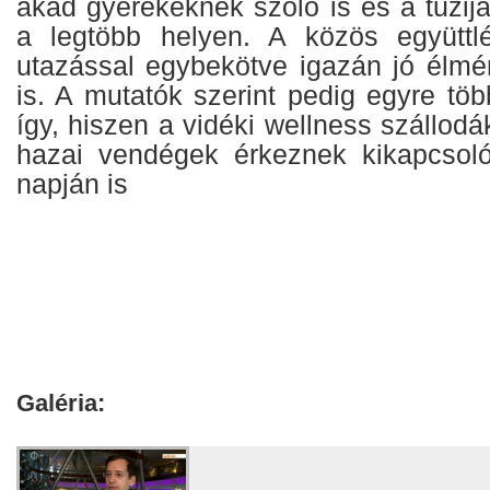
akad gyerekeknek szóló is és a tűzij
a legtöbb helyen. A közös együttl
utazással egybekötve igazán jó élmén
is. A mutatók szerint pedig egyre tö
így, hiszen a vidéki wellness szállod
hazai vendégek érkeznek kikapcsoló
napján is
Galéria: