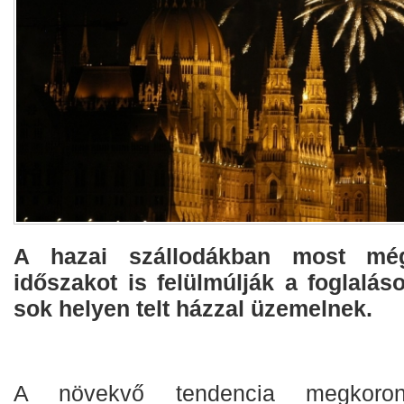
A hazai szállodákban most mé
időszakot is felülmúlják a foglaláso
sok helyen telt házzal üzemelnek.
A növekvő tendencia megkoron