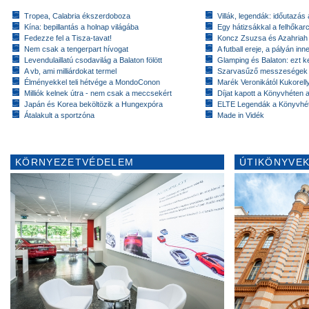
Tropea, Calabria ékszerdoboza
Villák, legendák: időutazás
Kína: bepillantás a holnap világába
Egy hátizsákkal a felhőkarc
Fedezze fel a Tisza-tavat!
Koncz Zsuzsa és Azahriah
Nem csak a tengerpart hívogat
A futball ereje, a pályán inn
Levendulaillatú csodavilág a Balaton fölött
Glamping és Balaton: ezt ke
A vb, ami milliárdokat termel
Szarvasűző messzeségek
Élményekkel teli hétvége a MondoConon
Marék Veronikától Kukorell
Milliók kelnek útra - nem csak a meccsekért
Díjat kapott a Könyvhéten
Japán és Korea beköltözik a Hungexpóra
ELTE Legendák a Könyvhé
Átalakult a sportzóna
Made in Vidék
KÖRNYEZETVÉDELEM
ÚTIKÖNYVEK