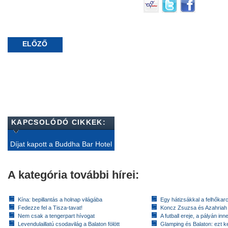
ELŐZŐ
KAPCSOLÓDÓ CIKKEK:
Díjat kapott a Buddha Bar Hotel
A kategória további hírei:
Kína: bepillantás a holnap világába
Egy hátizsákkal a felhőkarc
Fedezze fel a Tisza-tavat!
Koncz Zsuzsa és Azahriah
Nem csak a tengerpart hívogat
A futball ereje, a pályán inn
Levendulaillatú csodavilág a Balaton fölött
Glamping és Balaton: ezt ke