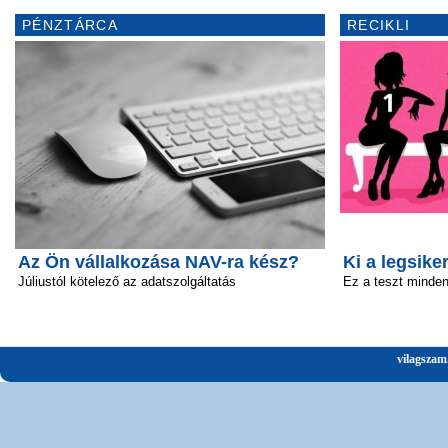
PÉNZTÁRCA
RECIKLI
Az Ön vállalkozása NAV-ra kész?
Ki a legsik
Júliustól kötelező az adatszolgáltatás
Ez a teszt minden 
vilagszam