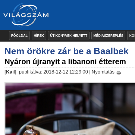
FŐOLDAL
HÍREK
ÚTIKÖNYVEK HELYETT
MÉDIASZEREPLÉS
KÖ
Nem örökre zár be a Baalbek
Nyáron újranyit a libanoni étterem
[Kail]
publikálva: 2018-12-12 12:29:00 |
Nyomtatás