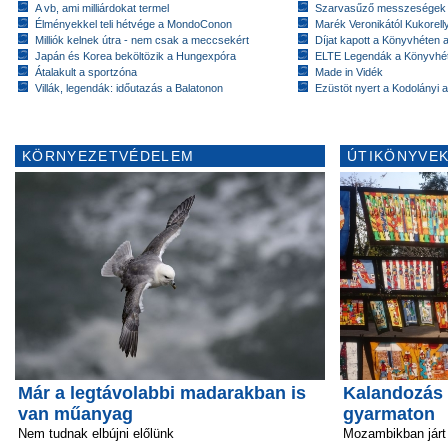
A vb, ami milliárdokat termel
Szarvasűző messzeségek
Élményekkel teli hétvége a MondoConon
Marék Veronikától Kukorell
Milliók kelnek útra - nem csak a meccsekért
Díjat kapott a Könyvhéten
Japán és Korea beköltözik a Hungexpóra
ELTE Legendák a Könyvhé
Átalakult a sportzóna
Made in Vidék
Villák, legendák: időutazás a Balatonon
Ezüstöt nyert a Kodolányi
KÖRNYEZETVÉDELEM
ÚTIKÖNYVEK
Már a legtávolabbi madarakban is
Kalandozás 
van műanyag
gyarmaton
Nem tudnak elbújni előlünk
Mozambikban járt 