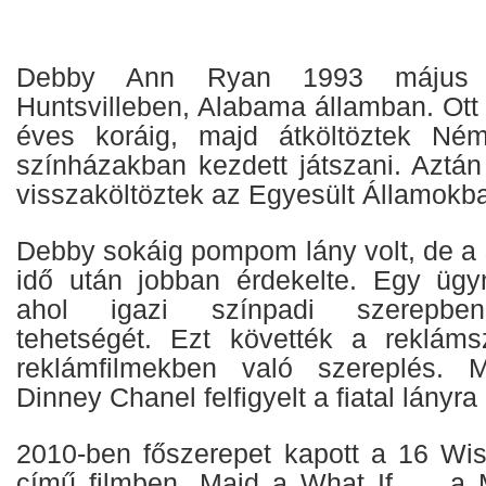
Debby Ann Ryan 1993 május 1
Huntsvilleben, Alabama államban. Ott 
éves koráig, majd átköltöztek Ném
színházakban kezdett játszani. Aztá
visszaköltöztek az Egyesült Államokb
Debby sokáig pompom lány volt, de a
idő után jobban érdekelte. Egy ügy
ahol igazi színpadi szerepben c
tehetségét. Ezt követték a reklám
reklámfilmekben való szereplés. 
Dinney Chanel felfigyelt a fiatal lányra
2010-ben főszerepet kapott a 16 Wi
című filmben. Majd a What If... , a 