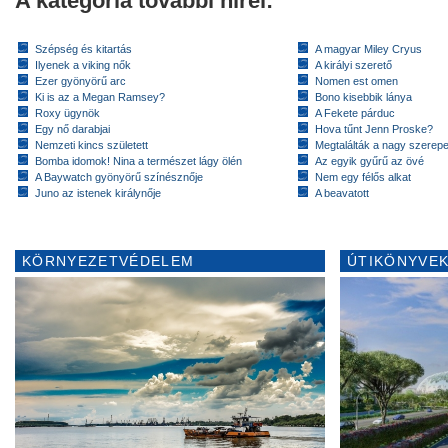
A kategória további hírei:
Szépség és kitartás
A magyar Miley Cryus
Ilyenek a viking nők
A királyi szerető
Ezer gyönyörű arc
Nomen est omen
Ki is az a Megan Ramsey?
Bono kisebbik lánya
Roxy ügynök
A Fekete párduc
Egy nő darabjai
Hova tűnt Jenn Proske?
Nemzeti kincs született
Megtalálták a nagy szerep
Bomba idomok! Nina a természet lágy ölén
Az egyik gyűrű az övé
A Baywatch gyönyörű színésznője
Nem egy félős alkat
Juno az istenek királynője
A beavatott
KÖRNYEZETVÉDELEM
ÚTIKÖNYVEK