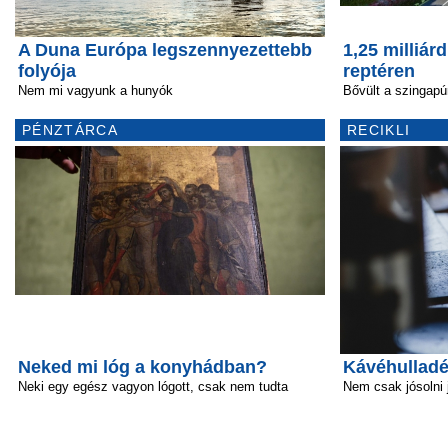
A Duna Európa legszennyezettebb
1,25 milliár
folyója
reptéren
Nem mi vagyunk a hunyók
Bővült a szingapúr
PÉNZTÁRCA
RECIKLI
Neked mi lóg a konyhádban?
Kávéhullad
Neki egy egész vagyon lógott, csak nem tudta
Nem csak jósolni