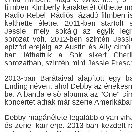
filmben Kimberly karakterét ölthette 
Radio Rebel, Rádiós lázadó filmben i
kelthette életre. 2011-ben startolt 
Jessie, mely sokáig az egyik leg
sorozat volt. 2012-ben szintén Jessi
epizód erejéig az Austin és Ally cím
ban láthattuk a Sok sikert Charl
sorozatban, szintén mint Jessie Presco
2013-ban Barátaival alapított egy 
Ending néven, ahol Debby az énekesnő
be. A banda első albuma az "One" cím
koncertet adtak már szerte Amerikába
Debby magánélete legalább olyan viha
és zenei karrierje. 2013-ban kezdett 