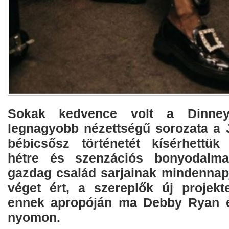
Sokak kedvence volt a Dinne
legnagyobb nézettségű sorozata a J
bébicsősz történetét kísérhettük
hétre és szenzációs bonyodalma
gazdag család sarjainak mindennapj
véget ért, a szereplők új projek
ennek apropóján ma Debby Ryan él
nyomon.