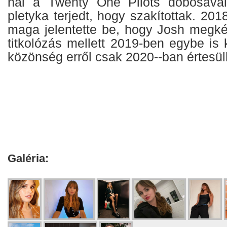
nal a Twenty One Pilots dobosáva
pletyka terjedt, hogy szakítottak. 20
maga jelentette be, hogy Josh megké
titkolózás mellett 2019-ben egybe is
közönség erről csak 2020--ban értesülh
Galéria: