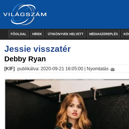
FŐOLDAL
HÍREK
ÚTIKÖNYVEK HELYETT
MÉDIASZEREPLÉS
KÖ
Jessie visszatér
Debby Ryan
[KIF]
publikálva: 2020-09-21 16:05:00 |
Nyomtatás