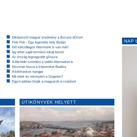
Elképesztő magyar eredmény a Bocuse dOron!
NAP 
Polo Pub - Egy legendás hely Budán
Két kétcsillagos éttermünk is van már!
Így lehet saját termésű tokaji borod
Az ország legnagyobb gírosza
A Michelin szemlézi a vidéki éttermeket is
Kisvonat hozza a trópusokat Budára
A kékfrankos hangjai
Mit ettek és mennyiért a Szigeten?
Egyre jobban bírják a magyarok a csípőset
ÚTIKÖNYVEK HELYETT