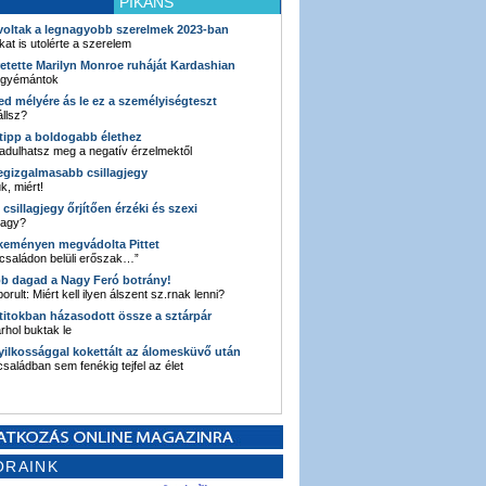
PIKÁNS
 voltak a legnagyobb szerelmek 2023-ban
kat is utolérte a szerelem
retette Marilyn Monroe ruháját Kardashian
 gyémántok
ked mélyére ás le ez a személyiségteszt
llsz?
i tipp a boldogabb élethez
adulhatsz meg a negatív érzelmektől
legizgalmasabb csillagjegy
k, miért!
3 csillagjegy őrjítően érzéki és szexi
vagy?
e keményen megvádolta Pittet
 családon belüli erőszak…”
bb dagad a Nagy Feró botrány!
orult: Miért kell ilyen álszent sz.rnak lenni?
 titokban házasodott össze a sztárpár
hol buktak le
yilkossággal kokettált az álomesküvő után
 családban sem fenékig tejfel az élet
ORAINK