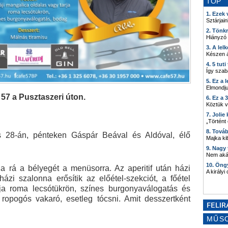
TOP
1. Ezek
Sztárjain
2. Tönk
Hiányzó
3. A lel
Készen á
4. 5 tut
Így szab
5. Ez a 
Elmondju
57 a Pusztaszeri úton.
6. Ez a 
Köztük 
7. Joli
„Történt
8. Tová
us 28-án, pénteken Gáspár Beával és Aldóval, élő
Majka kib
9. Nagy
Nem akár
10. Öng
 rá a bélyegét a menüsorra. Az aperitif után házi
A királyi
ázi szalonna erősítik az előétel-szekciót, a főétel
rja roma lecsótükrön, színes burgonyaválogatás és
 ropogós vakaró, esetleg tócsni. Amit desszertként
MŰS