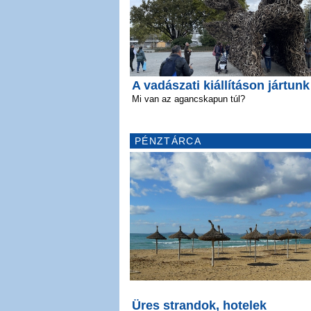
A vadászati kiállításon jártunk
Mi van az agancskapun túl?
PÉNZTÁRCA
Üres strandok, hotelek