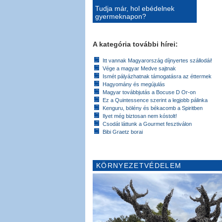
Tudja már, hol ebédelnek
gyermeknapon?
A kategória további hírei:
Itt vannak Magyarország díjnyertes szállodái!
Vége a magyar Medve sajtnak
Ismét pályázhatnak támogatásra az éttermek
Hagyomány és megújulás
Magyar továbbjutás a Bocuse D Or-on
Ez a Quintessence szerint a legjobb pálinka
Kenguru, bölény és békacomb a Spiritben
Ilyet még biztosan nem kóstolt!
Csodát láttunk a Gourmet fesztiválon
Bibi Graetz borai
KÖRNYEZETVÉDELEM