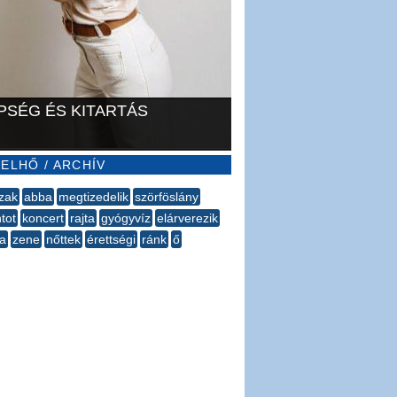
PSÉG ÉS KITARTÁS
ELHŐ / ARCHÍV
zak
abba
megtizedelik
szörföslány
tot
koncert
rajta
gyógyvíz
elárverezik
a
zene
nőttek
érettségi
ránk
ő