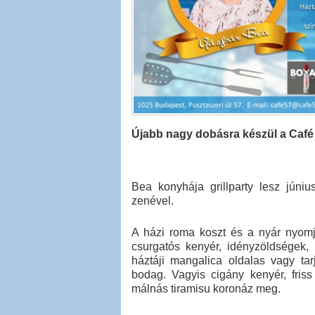
Újabb nagy dobásra készül a Café 
Bea konyhája grillparty lesz júni
zenével.
A házi roma koszt és a nyár nyomja
csurgatós kenyér, idényzöldségek, h
háztáji mangalica oldalas vagy ta
bodag. Vagyis cigány kenyér, friss
málnás tiramisu koronáz meg.