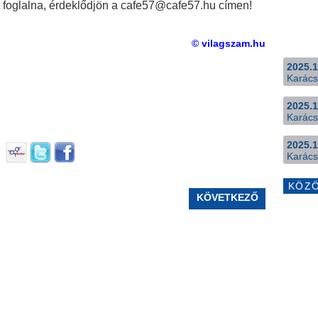
t foglalna, érdeklődjön a cafe57@cafe57.hu címen!
© vilagszam.hu
2025.1
Karács
2025.1
Karács
2025.1
Karács
KÖZ
KÖVETKEZŐ