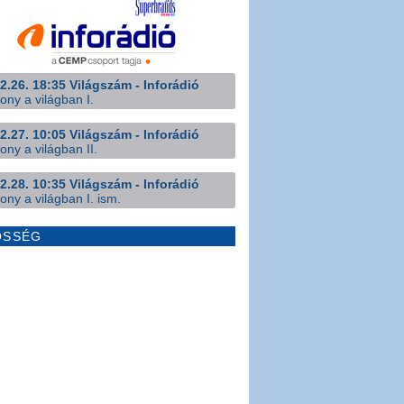
2.26. 18:35 Világszám - Inforádió
ony a világban I.
2.27. 10:05 Világszám - Inforádió
ony a világban II.
2.28. 10:35 Világszám - Inforádió
ony a világban I. ism.
ÖSSÉG