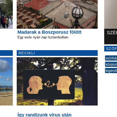
Madarak a Boszporusz fölött
SZÉ
Egy esős nyári nap Isztambulban
SZÓF
RECIKLI
színhá
közpon
legend
--
Így randizunk vírus után