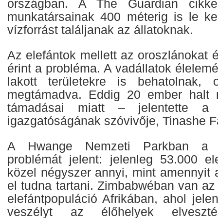
országban. A The Guardian cikke
munkatársainak 400 méterig is le kel
vízforrást találjanak az állatoknak.
Az elefántok mellett az oroszlánokat é
érint a probléma. A vadállatok élelemé
lakott területekre is behatolnak, 
megtámadva. Eddig 20 ember halt 
támadásai miatt – jelentette a
igazgatóságának szóvivője, Tinashe F
A Hwange Nemzeti Parkban a t
problémát jelent: jelenleg 53.000 el
közel négyszer annyi, mint amennyit 
el tudna tartani. Zimbabwéban van az
elefántpopuláció Afrikában, ahol jel
veszélyt az élőhelyek elveszté