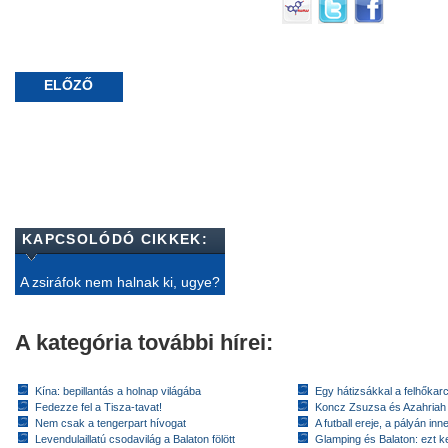
ELŐZŐ
KAPCSOLÓDÓ CIKKEK:
A zsiráfok nem halnak ki, ugye?
A kategória további hírei:
Kína: bepillantás a holnap világába
Egy hátizsákkal a felhőkarc
Fedezze fel a Tisza-tavat!
Koncz Zsuzsa és Azahriah
Nem csak a tengerpart hívogat
A futball ereje, a pályán inn
Levendulaillatú csodavilág a Balaton fölött
Glamping és Balaton: ezt ke