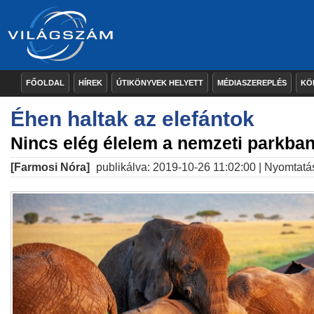
FŐOLDAL
HÍREK
ÚTIKÖNYVEK HELYETT
MÉDIASZEREPLÉS
KÖ
Éhen haltak az elefántok
Nincs elég élelem a nemzeti parkba
[Farmosi Nóra]
publikálva: 2019-10-26 11:02:00 |
Nyomtatá