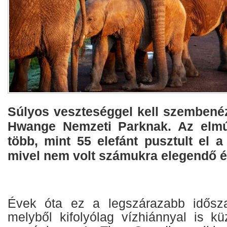
Súlyos veszteséggel kell szembené
Hwange Nemzeti Parknak. Az elmú
több, mint 55 elefánt pusztult el a 
mivel nem volt számukra elegendő é
Évek óta ez a legszárazabb idősz
melyből kifolyólag vízhiánnyal is kü