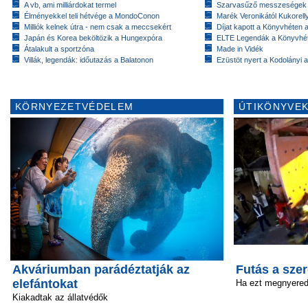
A vb, ami milliárdokat termel
Szarvasűző messzeségek
Élményekkel teli hétvége a MondoConon
Marék Veronikától Kukorell
Milliók kelnek útra - nem csak a meccsekért
Díjat kapott a Könyvhéten
Japán és Korea beköltözik a Hungexpóra
ELTE Legendák a Könyvhé
Átalakult a sportzóna
Made in Vidék
Villák, legendák: időutazás a Balatonon
Ezüstöt nyert a Kodolányi
KÖRNYEZETVÉDELEM
ÚTIKÖNYVEK
Akváriumban parádéztatják az
Futás a sze
elefántokat
Ha ezt megnyered
Kiakadtak az állatvédők