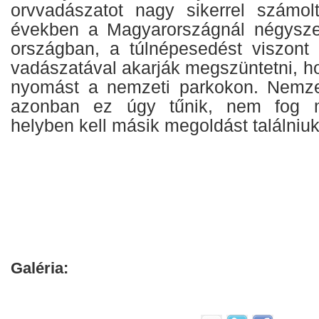
orvvadászatot nagy sikerrel számol
években a Magyarországnál négyszer
országban, a túlnépesedést viszont a
vadászatával akarják megszüntetni, h
nyomást a nemzeti parkokon. Nemzet
azonban ez úgy tűnik, nem fog me
helyben kell másik megoldást találniu
Galéria: