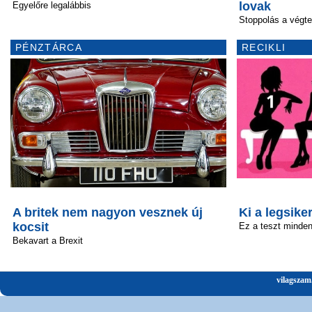
lovak
Egyelőre legalábbis
Stoppolás a végt
PÉNZTÁRCA
RECIKLI
A britek nem nagyon vesznek új
Ki a legsik
kocsit
Ez a teszt minden 
Bekavart a Brexit
vilagszam