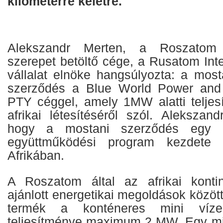
kilométerre keletre.
Alekszandr Merten, a Roszatom pr
szerepet betöltő cége, a Rusatom Int
vállalat elnöke hangsúlyozta: a most
szerződés a Blue World Power and
PTY céggel, amely 1MW alatti telje
afrikai létesítéséről szól. Alekszan
hogy a mostani szerződés egy n
együttműködési program kezdete
Afrikában.
A Roszatom által az afrikai konti
ajánlott energetikai megoldások között
termék a konténeres mini víze
teljesítménye maximum 2 MW. Egy mi