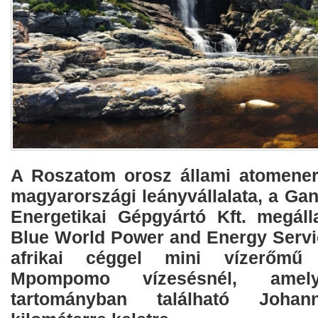
A Roszatom orosz állami atomener
magyarországi leányvállalata, a Ga
Energetikai Gépgyártó Kft. megáll
Blue World Power and Energy Servic
afrikai céggel mini vízerőmű l
Mpompomo vízesésnél, amel
tartományban található Johan