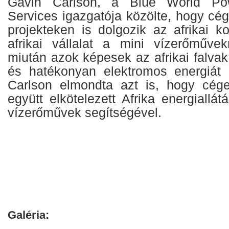
Gavin Carlson, a Blue World Po
Services igazgatója közölte, hogy cég
projekteken is dolgozik az afrikai k
afrikai vállalat a mini vízerőművek
miután azok képesek az afrikai falva
és hatékonyan elektromos energiát b
Carlson elmondta azt is, hogy cé
együtt elkötelezett Afrika energiallát
vízerőművek segítségével.
Galéria: