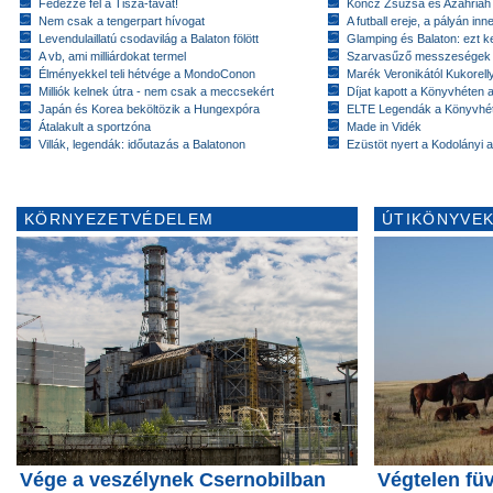
Fedezze fel a Tisza-tavat!
Koncz Zsuzsa és Azahriah
Nem csak a tengerpart hívogat
A futball ereje, a pályán inn
Levendulaillatú csodavilág a Balaton fölött
Glamping és Balaton: ezt ke
A vb, ami milliárdokat termel
Szarvasűző messzeségek
Élményekkel teli hétvége a MondoConon
Marék Veronikától Kukorell
Milliók kelnek útra - nem csak a meccsekért
Díjat kapott a Könyvhéten
Japán és Korea beköltözik a Hungexpóra
ELTE Legendák a Könyvhé
Átalakult a sportzóna
Made in Vidék
Villák, legendák: időutazás a Balatonon
Ezüstöt nyert a Kodolányi
KÖRNYEZETVÉDELEM
ÚTIKÖNYVEK
Vége a veszélynek Csernobilban
Végtelen fü