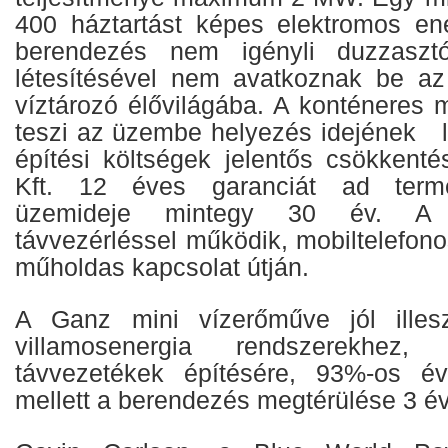
400 háztartást képes elektromos ener
berendezés nem igényli duzzasztó
létesítésével nem avatkoznak be az
víztározó élővilágába. A konténeres 
teszi az üzembe helyezés idejének le
építési költségek jelentős csökken
Kft. 12 éves garanciát ad term
üzemideje mintegy 30 év. A 
távvezérléssel működik, mobiltelefono
műholdas kapcsolat útján.
A Ganz mini vízerőműve jól illesz
villamosenergia rendszerekhez,
távvezetékek építésére, 93%-os év
mellett a berendezés megtérülése 3 év