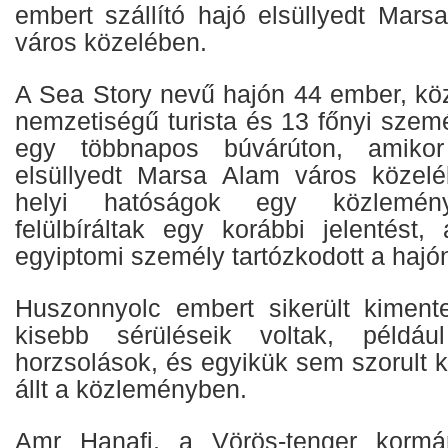
embert szállító hajó elsüllyedt Mars
város közelében.
A Sea Story nevű hajón 44 ember, kö
nemzetiségű turista és 13 főnyi szemé
egy többnapos búvárúton, amiko
elsüllyedt Marsa Alam város közelé
helyi hatóságok egy közlemén
felülbíráltak egy korábbi jelentést,
egyiptomi személy tartózkodott a hajó
Huszonnyolc embert sikerült kiment
kisebb sérüléseik voltak, példá
horzsolások, és egyikük sem szorult k
állt a közleményben.
Amr Hanafi, a Vörös-tenger kormá