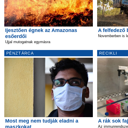
Ijesztően égnek az Amazonas
A felfedező
esőerdői
Novemberben is l
Ujjal mutogatnak egymásra
PÉNZTÁRCA
RECIKLI
Most meg nem tudják eladni a
A rák sok fa
maszkokat
Az immunrendszer 