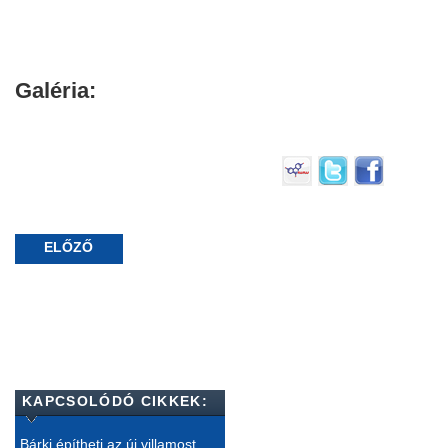
Galéria:
ELŐZŐ
KAPCSOLÓDÓ CIKKEK:
Bárki építheti az új villamost