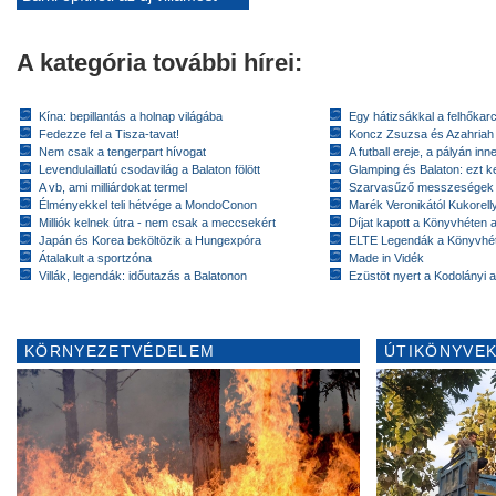
A kategória további hírei:
Kína: bepillantás a holnap világába
Egy hátizsákkal a felhőkarc
Fedezze fel a Tisza-tavat!
Koncz Zsuzsa és Azahriah
Nem csak a tengerpart hívogat
A futball ereje, a pályán inn
Levendulaillatú csodavilág a Balaton fölött
Glamping és Balaton: ezt ke
A vb, ami milliárdokat termel
Szarvasűző messzeségek
Élményekkel teli hétvége a MondoConon
Marék Veronikától Kukorell
Milliók kelnek útra - nem csak a meccsekért
Díjat kapott a Könyvhéten
Japán és Korea beköltözik a Hungexpóra
ELTE Legendák a Könyvhé
Átalakult a sportzóna
Made in Vidék
Villák, legendák: időutazás a Balatonon
Ezüstöt nyert a Kodolányi
KÖRNYEZETVÉDELEM
ÚTIKÖNYVEK