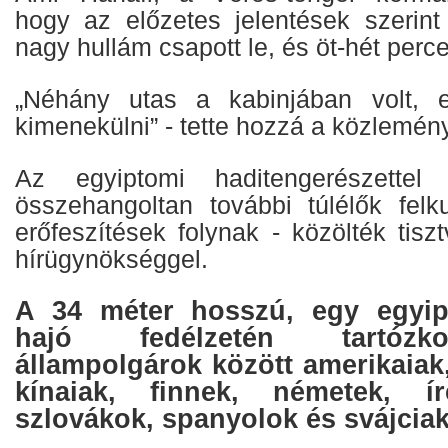
hogy az előzetes jelentések szerint 
nagy hullám csapott le, és öt-hét perce
„Néhány utas a kabinjában volt, 
kimenekülni” - tette hozzá a közlemén
Az egyiptomi haditengerészettel
összehangoltan további túlélők felku
erőfeszítések folynak - közölték tisz
hírügynökséggel.
A 34 méter hosszú, egy egyip
hajó fedélzetén tartózk
állampolgárok között amerikaiak,
kínaiak, finnek, németek, ír
szlovákok, spanyolok és svájciak